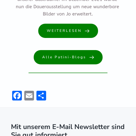
nun die Dauerausstellung um neue wunderbare 
Bilder von Jo erweitert.
WEITERLESEN
Alle Patini-Blogs
F
E
T
ac
m
ei
e
ai
le
b
l
n
Mit unserem E-Mail Newsletter sind
o
Sie gut informiert