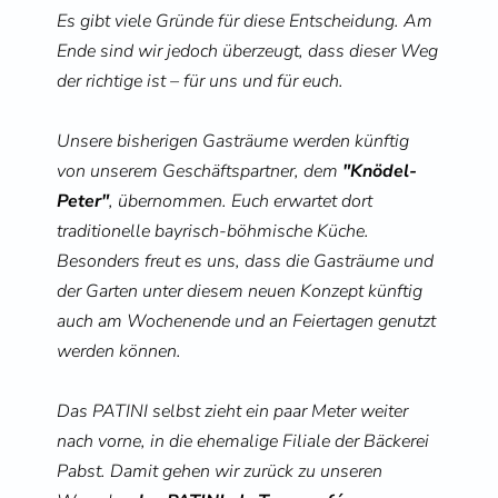
s
n
Es gibt viele Gründe für diese Entscheidung. Am 
p
Ende sind wir jedoch überzeugt, dass dieser Weg 
r
der richtige ist – für uns und für euch.
i
n
Unsere bisherigen Gasträume werden künftig 
g
von unserem Geschäftspartner, dem 
"Knödel-
e
Peter"
, übernommen. Euch erwartet dort 
n
traditionelle bayrisch-böhmische Küche. 
Besonders freut es uns, dass die Gasträume und 
der Garten unter diesem neuen Konzept künftig 
auch am Wochenende und an Feiertagen genutzt 
werden können.
Das PATINI selbst zieht ein paar Meter weiter 
nach vorne, in die ehemalige Filiale der Bäckerei 
Pabst. Damit gehen wir zurück zu unseren 