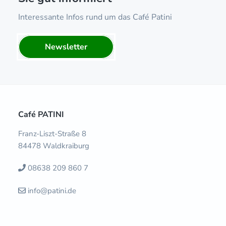
o
Interessante Infos rund um das Café Patini
k
Newsletter
Footer
Café PATINI
Franz-Liszt-Straße 8
84478 Waldkraiburg
08638 209 860 7
info@patini.de